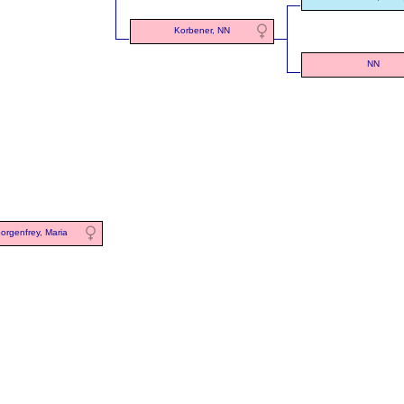
Korbener, NN
NN
orgenfrey, Maria