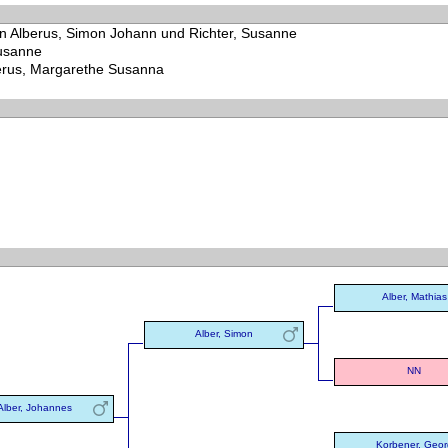
on Alberus, Simon Johann und Richter, Susanne
Susanne
erus, Margarethe Susanna
Alber, Mathias
Alber, Simon
NN
Alber, Johannes
Korbener, Geor