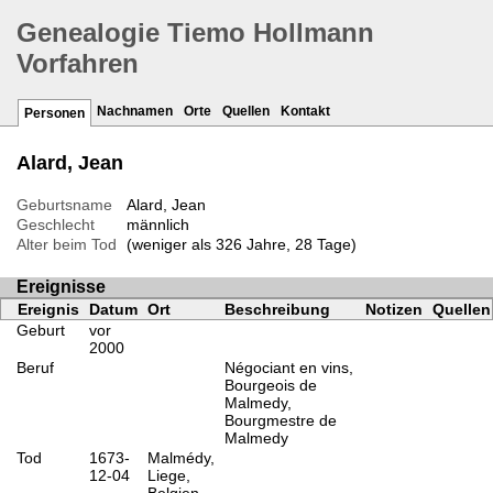
Genealogie Tiemo Hollmann
Vorfahren
Nachnamen
Orte
Quellen
Kontakt
Personen
Alard, Jean
Geburtsname
Alard, Jean
Geschlecht
männlich
Alter beim Tod
(weniger als 326 Jahre, 28 Tage)
Ereignisse
Ereignis
Datum
Ort
Beschreibung
Notizen
Quellen
Geburt
vor
2000
Beruf
Négociant en vins,
Bourgeois de
Malmedy,
Bourgmestre de
Malmedy
Tod
1673-
Malmédy,
12-04
Liege,