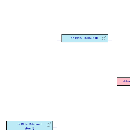
de Blois, Thibaud III.
d'Au
de Blois, Etienne II
(Henri)