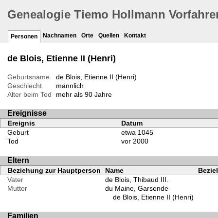
Genealogie Tiemo Hollmann Vorfahre
Nachnamen
Orte
Quellen
Kontakt
Personen
de Blois, Etienne II (Henri)
Geburtsname
de Blois, Etienne II (Henri)
Geschlecht
männlich
Alter beim Tod
mehr als 90 Jahre
Ereignisse
Ereignis
Datum
Geburt
etwa 1045
Tod
vor 2000
Eltern
Beziehung zur Hauptperson
Name
Bezie
Vater
de Blois, Thibaud III.
Mutter
du Maine, Garsende
de Blois, Etienne II (Henri)
Familien