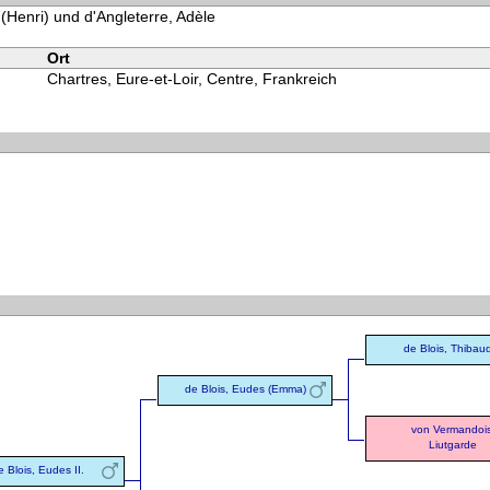
 (Henri) und d'Angleterre, Adèle
Ort
Chartres, Eure-et-Loir, Centre, Frankreich
de Blois, Thibaud
de Blois, Eudes (Emma)
von Vermandois
Liutgarde
e Blois, Eudes II.