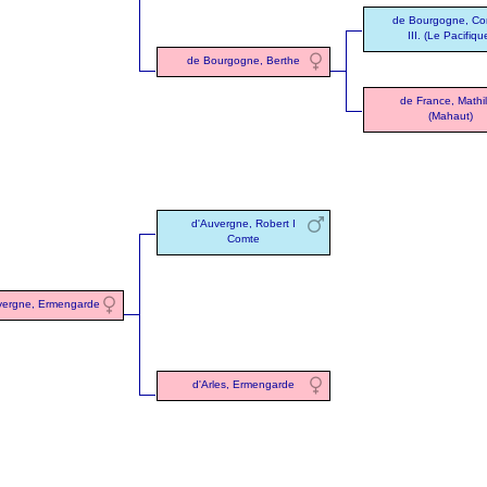
de Bourgogne, Co
III. (Le Pacifiqu
de Bourgogne, Berthe
de France, Mathi
(Mahaut)
d'Auvergne, Robert I
Comte
vergne, Ermengarde
d'Arles, Ermengarde