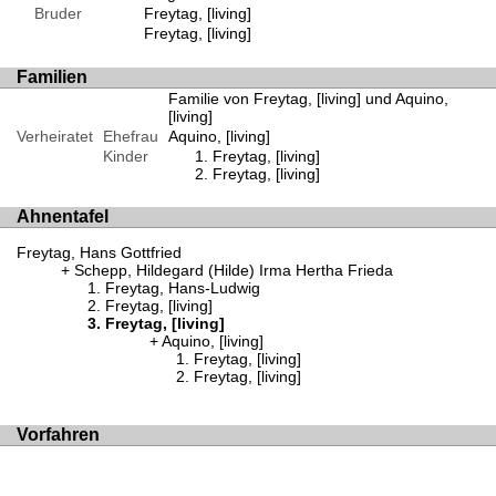
Bruder
Freytag, [living]
Freytag, [living]
Familien
Familie von Freytag, [living] und Aquino,
[living]
Verheiratet
Ehefrau
Aquino, [living]
Kinder
Freytag, [living]
Freytag, [living]
Ahnentafel
Freytag, Hans Gottfried
Schepp, Hildegard (Hilde) Irma Hertha Frieda
Freytag, Hans-Ludwig
Freytag, [living]
Freytag, [living]
Aquino, [living]
Freytag, [living]
Freytag, [living]
Vorfahren