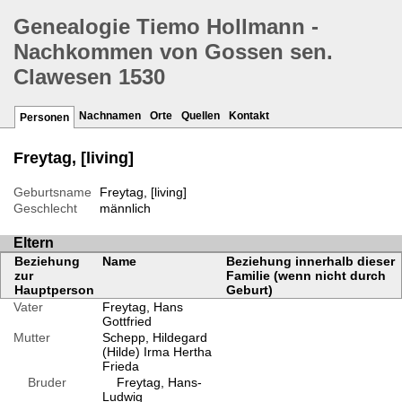
Genealogie Tiemo Hollmann -
Nachkommen von Gossen sen.
Clawesen 1530
Nachnamen
Orte
Quellen
Kontakt
Personen
Freytag, [living]
Geburtsname
Freytag, [living]
Geschlecht
männlich
Eltern
Beziehung
Name
Beziehung innerhalb dieser
zur
Familie (wenn nicht durch
Hauptperson
Geburt)
Vater
Freytag, Hans
Gottfried
Mutter
Schepp, Hildegard
(Hilde) Irma Hertha
Frieda
Bruder
Freytag, Hans-
Ludwig