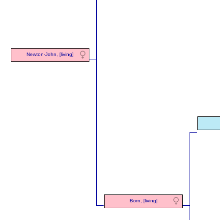
Newton-John, [living]
Born, [living]