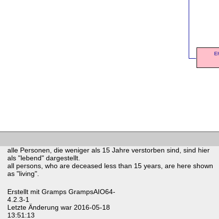
Eh
alle Personen, die weniger als 15 Jahre verstorben sind, sind hier
als "lebend" dargestellt.
all persons, who are deceased less than 15 years, are here shown
as "living".
Erstellt mit
Gramps
GrampsAIO64-
4.2.3-1
Letzte Änderung war 2016-05-18
13:51:13