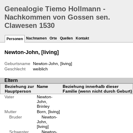
Genealogie Tiemo Hollmann -
Nachkommen von Gossen sen.
Clawesen 1530
Nachnamen
Orte
Quellen
Kontakt
Personen
Newton-John, [living]
Geburtsname
Newton-John, [living]
Geschlecht
weiblich
Eltern
Beziehung zur
Name
Beziehung innerhalb dieser
Hauptperson
Familie (wenn nicht durch Geburt)
Vater
Newton-
John,
Brinley
Mutter
Born, [living]
Bruder
Newton-
John,
[living]
Schwester
Newton-