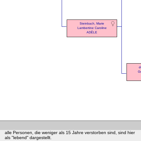
Steinbach, Marie
Lambertine Caroline
ADÈLE
d
Gé
alle Personen, die weniger als 15 Jahre verstorben sind, sind hier
als "lebend" dargestellt.