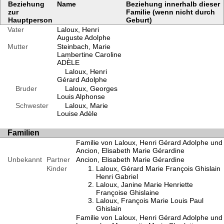
Beziehung
Name
Beziehung innerhalb dieser
zur
Familie (wenn nicht durch
Hauptperson
Geburt)
Vater
Laloux, Henri
Auguste Adolphe
Mutter
Steinbach, Marie
Lambertine Caroline
ADÈLE
Laloux, Henri
Gérard Adolphe
Bruder
Laloux, Georges
Louis Alphonse
Schwester
Laloux, Marie
Louise Adèle
Familien
Familie von Laloux, Henri Gérard Adolphe und
Ancion, Elisabeth Marie Gérardine
Unbekannt
Partner
Ancion, Elisabeth Marie Gérardine
Kinder
Laloux, Gérard Marie François Ghislain
Henri Gabriel
Laloux, Janine Marie Henriette
Françoise Ghislaine
Laloux, François Marie Louis Paul
Ghislain
Familie von Laloux, Henri Gérard Adolphe und