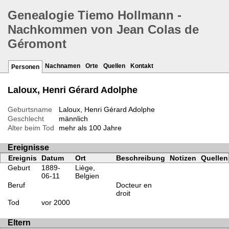
Genealogie Tiemo Hollmann -
Nachkommen von Jean Colas de
Géromont
Nachnamen
Orte
Quellen
Kontakt
Personen
Laloux, Henri Gérard Adolphe
Geburtsname
Laloux, Henri Gérard Adolphe
Geschlecht
männlich
Alter beim Tod
mehr als 100 Jahre
Ereignisse
Ereignis
Datum
Ort
Beschreibung
Notizen
Quellen
Geburt
1889-
Liège,
06-11
Belgien
Beruf
Docteur en
droit
Tod
vor 2000
Eltern