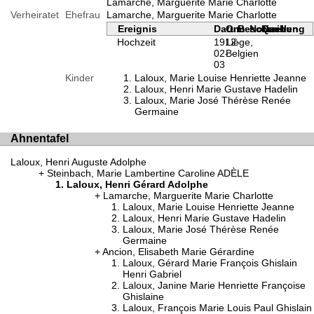
Lamarche, Marguerite Marie Charlotte
Verheiratet
Ehefrau
Lamarche, Marguerite Marie Charlotte
Ereignis
Datum
Ort
Beschreibung
Notizen
Quellen
Hochzeit
1912-
Liège,
02-
Belgien
03
Kinder
Laloux, Marie Louise Henriette Jeanne
Laloux, Henri Marie Gustave Hadelin
Laloux, Marie José Thérèse Renée
Germaine
Ahnentafel
Laloux, Henri Auguste Adolphe
Steinbach, Marie Lambertine Caroline ADÈLE
Laloux, Henri Gérard Adolphe
Lamarche, Marguerite Marie Charlotte
Laloux, Marie Louise Henriette Jeanne
Laloux, Henri Marie Gustave Hadelin
Laloux, Marie José Thérèse Renée
Germaine
Ancion, Elisabeth Marie Gérardine
Laloux, Gérard Marie François Ghislain
Henri Gabriel
Laloux, Janine Marie Henriette Françoise
Ghislaine
Laloux, François Marie Louis Paul Ghislain