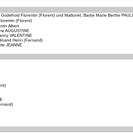
e Godefroid Florentin (Florent) und Mattonet, Barbe Marie Berthe PAUL
lorentin (Florent)
ntin Albert
phine AUGUSTINE
 Fanny VALENTINE
rdinand Henri (Fernand)
erite JEANNE
ent)
NE
ernand)