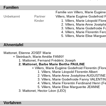
Familien
Familie von Villers, Marie Eugèn
Unbekannt
Partner
Villers, Marie Eugène Godefroid F
Kinder
Villers, Marie Léopold Flore
Villers, Marie Anne José
Villers, Marie Godefroide
Villers, Marie Florentin Fe
Villers, Marie Elise Margu
Ahnentafel
Mattonet, Etienne JOSEF Marie
Steinbach, Marie Amélie FANNY
Mattonet, Fernand Frédéric Joseph
Mattonet, Barbe Marie Berthe PAULINE
Villers, Marie Eugène Godefroid Florentin (Flor
Villers, Marie Léopold Florentin Albert
Villers, Marie Anne Joséphine AUGUSTINE
Villers, Marie Godefroide Fanny VALENTI
Villers, Marie Florentin Ferdinand Henri (F
Villers, Marie Elise Marguerite JEANNE
Mattonet, Hector Léon (LEO)
Vorfahren