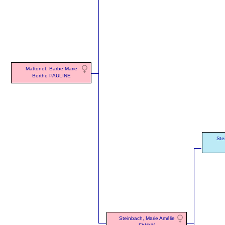
Mattonet, Barbe Marie
Berthe PAULINE
Ste
Steinbach, Marie Amélie