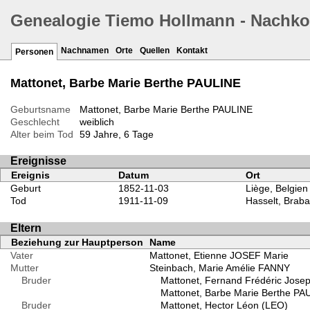
Genealogie Tiemo Hollmann - Nachk
Nachnamen
Orte
Quellen
Kontakt
Personen
Mattonet, Barbe Marie Berthe PAULINE
Geburtsname
Mattonet, Barbe Marie Berthe PAULINE
Geschlecht
weiblich
Alter beim Tod
59 Jahre, 6 Tage
Ereignisse
Ereignis
Datum
Ort
Geburt
1852-11-03
Liège, Belgien
Tod
1911-11-09
Hasselt, Braba
Eltern
Beziehung zur Hauptperson
Name
Vater
Mattonet, Etienne JOSEF Marie
Mutter
Steinbach, Marie Amélie FANNY
Bruder
Mattonet, Fernand Frédéric Jose
Mattonet, Barbe Marie Berthe PA
Bruder
Mattonet, Hector Léon (LEO)