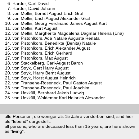
Harder, Carl David
Harder, David Johann
von Mellin, Berndt August Erich Graf
von Mellin, Erich August Alexander Graf
von Mellin, Georg Ferdinand James August Kurt
von Mellin, Kurt August
von Mellin, Margherita Magdalena Dagmar Helena (Ena)
von Pistohlkors, Ada Natalie Auguste Renata
von Pistohlkors, Benedikte (Benita) Natalie
von Pistohlkors, Erich Alexander August
von Pistohlkors, Erich Gerhard
von Pistohlkors, Max August
von Stackelberg, Carl-August Baron
von Stryk, Gert Harry August
von Stryk, Harry Bernt August
von Stryk, Horst August Heinrich
von Transehe-Roseneck, Paul Gaston August
von Transehe-Roseneck, Paul Joachim
von Uexküll, Bernhard Jakob Ludwig
von Uexküll, Woldemar Karl Heinrich Alexander
alle Personen, die weniger als 15 Jahre verstorben sind, sind hier
als "lebend" dargestellt.
all persons, who are deceased less than 15 years, are here shown
as "living".