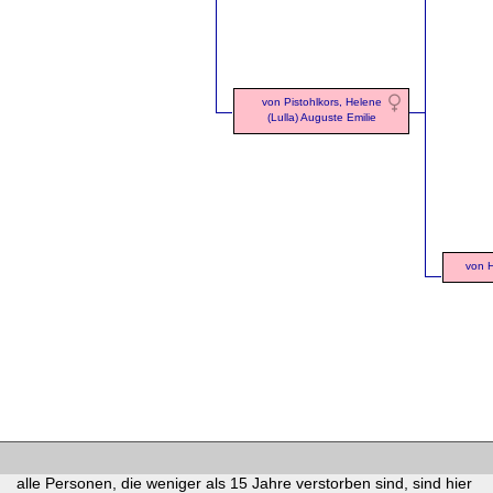
von Pistohlkors, Helene
(Lulla) Auguste Emilie
von H
alle Personen, die weniger als 15 Jahre verstorben sind, sind hier