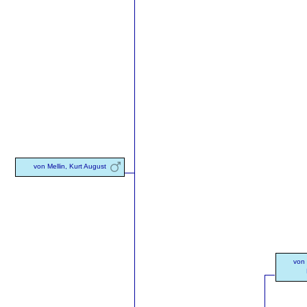
von Mellin, Kurt August
von 