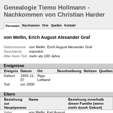
Genealogie Tiemo Hollmann -
Nachkommen von Christian Harder
Nachnamen
Orte
Quellen
Kontakt
Personen
von Mellin, Erich August Alexander Graf
Geburtsname
von Mellin, Erich August Alexander Graf
Geschlecht
männlich
Alter beim Tod
mehr als 100 Jahre
Ereignisse
Ereignis
Datum
Ort
Beschreibung
Notizen
Quellen
Geburt
1892-11-
Riga,
07
Lettland
Tod
vor 2000
Eltern
Beziehung
Name
Beziehung innerhalb
zur
dieser Familie (wenn
Hauptperson
nicht durch Geburt)
Vater
von Mellin, Karl August