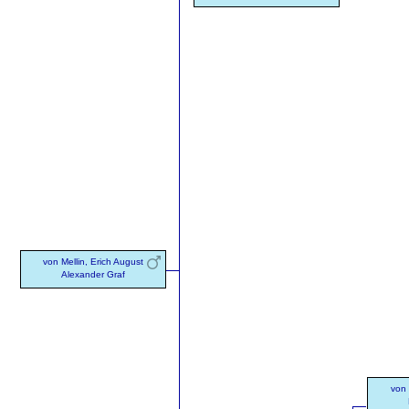
von Mellin, Erich August
Alexander Graf
von 