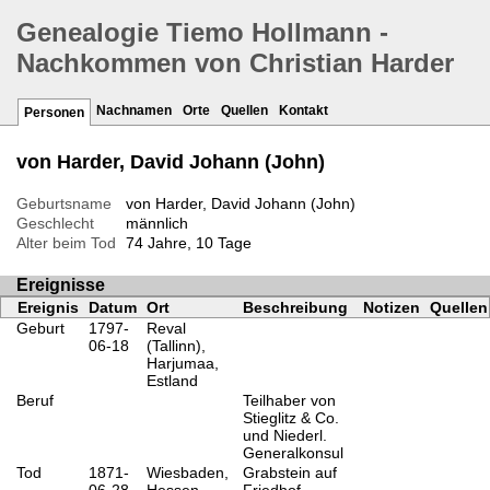
Genealogie Tiemo Hollmann -
Nachkommen von Christian Harder
Nachnamen
Orte
Quellen
Kontakt
Personen
von Harder, David Johann (John)
Geburtsname
von Harder, David Johann (John)
Geschlecht
männlich
Alter beim Tod
74 Jahre, 10 Tage
Ereignisse
Ereignis
Datum
Ort
Beschreibung
Notizen
Quellen
Geburt
1797-
Reval
06-18
(Tallinn),
Harjumaa,
Estland
Beruf
Teilhaber von
Stieglitz & Co.
und Niederl.
Generalkonsul
Tod
1871-
Wiesbaden,
Grabstein auf