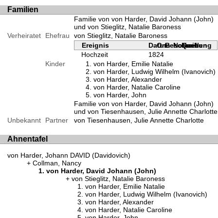
Familien
Familie von von Harder, David Johann (John)
und von Stieglitz, Natalie Baroness
Verheiratet
Ehefrau
von Stieglitz, Natalie Baroness
Ereignis
Datum
Ort
Beschreibung
Notizen
Quellen
Hochzeit
1824
Kinder
von Harder, Emilie Natalie
von Harder, Ludwig Wilhelm (Ivanovich)
von Harder, Alexander
von Harder, Natalie Caroline
von Harder, John
Familie von von Harder, David Johann (John)
und von Tiesenhausen, Julie Annette Charlotte
Unbekannt
Partner
von Tiesenhausen, Julie Annette Charlotte
Ahnentafel
von Harder, Johann DAVID (Davidovich)
Collman, Nancy
von Harder, David Johann (John)
von Stieglitz, Natalie Baroness
von Harder, Emilie Natalie
von Harder, Ludwig Wilhelm (Ivanovich)
von Harder, Alexander
von Harder, Natalie Caroline
von Harder, John