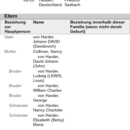
06-28
Hessen,
Friedhof
Deutschland
Sasbach
Eltern
Beziehung
Name
Beziehung innerhalb dieser
zur
Familie (wenn nicht durch
Hauptperson
Geburt)
Vater
von Harder,
Johann DAVID
(Davidovich)
Mutter
Collman, Nancy
von Harder,
David Johann
(John)
Bruder
von Harder,
Ludwig (LEWIS,
Louis)
Bruder
von Harder,
William Charles
Bruder
von Harder,
George
Schwester
von Harder,
Nancy Charlotte
Schwester
von Harder,
Elisabeth (Betsy)
Maria