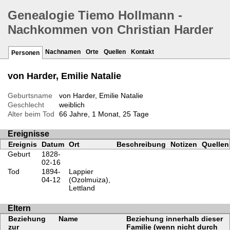
Genealogie Tiemo Hollmann -
Nachkommen von Christian Harder
Nachnamen
Orte
Quellen
Kontakt
Personen
von Harder, Emilie Natalie
Geburtsname
von Harder, Emilie Natalie
Geschlecht
weiblich
Alter beim Tod
66 Jahre, 1 Monat, 25 Tage
Ereignisse
Ereignis
Datum
Ort
Beschreibung
Notizen
Quellen
Geburt
1828-
02-16
Tod
1894-
Lappier
04-12
(Ozolmuiza),
Lettland
Eltern
Beziehung
Name
Beziehung innerhalb dieser
zur
Familie (wenn nicht durch