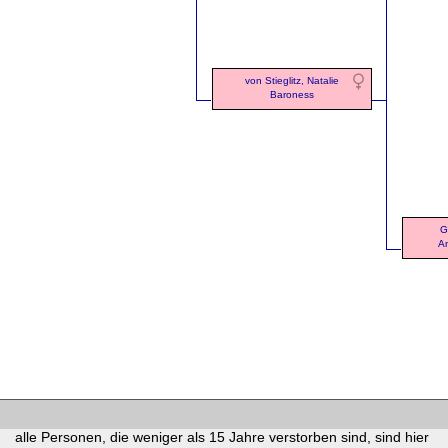
von Stieglitz, Natalie
Baroness
G
An
alle Personen, die weniger als 15 Jahre verstorben sind, sind hier