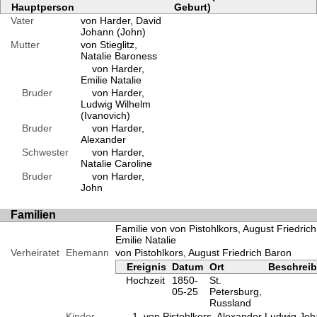
Hauptperson
Geburt)
Vater
von Harder, David
Johann (John)
Mutter
von Stieglitz,
Natalie Baroness
von Harder,
Emilie Natalie
Bruder
von Harder,
Ludwig Wilhelm
(Ivanovich)
Bruder
von Harder,
Alexander
Schwester
von Harder,
Natalie Caroline
Bruder
von Harder,
John
Familien
Familie von von Pistohlkors, August Friedric
Emilie Natalie
Verheiratet
Ehemann
von Pistohlkors, August Friedrich Baron
Ereignis
Datum
Ort
Beschrei
Hochzeit
1850-
St.
05-25
Petersburg,
Russland
Kinder
von Pistohlkors, Alexander Ludwig Jo