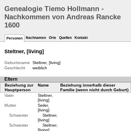
Genealogie Tiemo Hollmann -
Nachkommen von Andreas Rancke
1600
Nachnamen
Orte
Quellen
Kontakt
Personen
Steltner, [living]
Geburtsname
Steltner, [living]
Geschlecht
weiblich
Eltern
Beziehung zur
Name
Beziehung innerhalb dieser
Hauptperson
Familie (wenn nicht durch Geburt)
Vater
Steltner,
[living]
Mutter
Seiler,
[living]
Schwester
Steltner,
[living]
Schwester
Steltner,
[living]