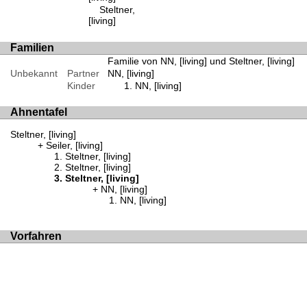
Steltner,
[living]
Familien
Familie von NN, [living] und Steltner, [living]
Unbekannt
Partner
NN, [living]
Kinder
NN, [living]
Ahnentafel
Steltner, [living]
Seiler, [living]
Steltner, [living]
Steltner, [living]
Steltner, [living]
NN, [living]
NN, [living]
Vorfahren