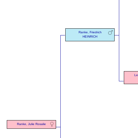
Ranke, Friedrich
HEINRICH
Le
Ranke, Julie Rosalie