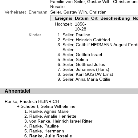
Familie von Seiler, Gustav Wilh. Christian un
Rosalie
Verheiratet
Ehemann
Seiler, Gustav Wilh. Christian
Ereignis
Datum
Ort
Beschreibung
No
Hochzeit
1856-
10-28
Kinder
Seiler, Pauline
Seiler, Heinrich Gottfried
Seiler, Gotthilf HERMANN August Ferd
Seiler
Seiler, Gottlob Israel
Seiler, Selma
Seiler, Gottfried Julius
Seiler, Johannes (Hans)
Seiler, Karl GUSTAV Ernst
Seiler, Anna Maria Ottilie
Ahnentafel
Ranke, Friedrich HEINRICH
Schubert, Selma Wilhelmine
Ranke, Agnes Marie
Ranke, Amalie Henriette
von Ranke, Heinrich Israel Ritter
Ranke, Pauline
Ranke, Herrmann
Ranke, Julie Rosalie