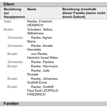
Eltern
Beziehung
Name
Beziehung innerhalb
zur
dieser Familie (wenn nicht
Hauptperson
durch Geburt)
Vater
Ranke, Friedrich
HEINRICH
Mutter
Schubert, Selma
Wilhelmine
Schwester
Ranke, Agnes
Marie
Schwester
Ranke, Amalie
Henriette
Bruder
von Ranke,
Heinrich Israel Ritter
Schwester
Ranke, Pauline
Bruder
Ranke, Herrmann
Ranke, Julie
Rosalie
Bruder
Ranke, Johannes
Gotthilf Ernst
Bruder
Ranke, Gotthilf
Paul Emil LEOPOLD
FRIEDRICH
Familien