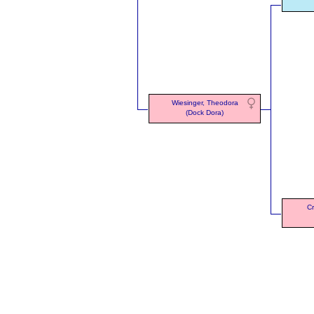
Wiesinger, Theodora
(Dock Dora)
Cr