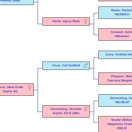
Friedrich Julius
Ranke, Friedric
HEINRICH
Ranke, Agnes Marie
Schubert, Selm
Wilhelmine
Crone, Gottfried He
Crone, Carl Gottfried
Pfingsten, Mari
Francisca Margar
one, Marie Emilie
Sophie (Iti)
Sternenberg, Ca
WILHELM
Sternenberg, Henriette
Sophie JULIE (Ulle)
Moeller (Möller)
Margarethe Charl
EMILIE