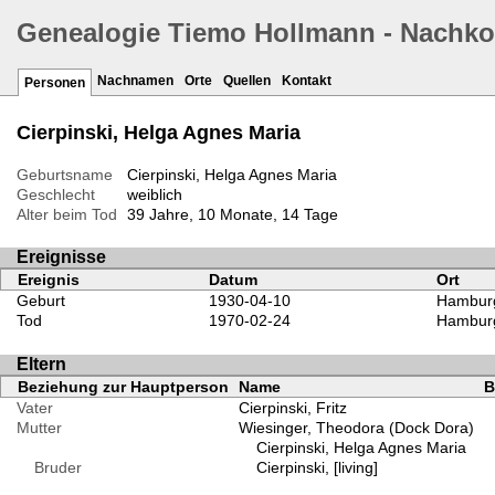
Genealogie Tiemo Hollmann - Nachk
Nachnamen
Orte
Quellen
Kontakt
Personen
Cierpinski, Helga Agnes Maria
Geburtsname
Cierpinski, Helga Agnes Maria
Geschlecht
weiblich
Alter beim Tod
39 Jahre, 10 Monate, 14 Tage
Ereignisse
Ereignis
Datum
Ort
Geburt
1930-04-10
Hamburg
Tod
1970-02-24
Hamburg
Eltern
Beziehung zur Hauptperson
Name
B
Vater
Cierpinski, Fritz
Mutter
Wiesinger, Theodora (Dock Dora)
Cierpinski, Helga Agnes Maria
Bruder
Cierpinski, [living]