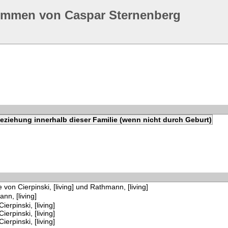
ommen von Caspar Sternenberg
eziehung innerhalb dieser Familie (wenn nicht durch Geburt)
 von Cierpinski, [living] und Rathmann, [living]
nn, [living]
Cierpinski, [living]
Cierpinski, [living]
Cierpinski, [living]