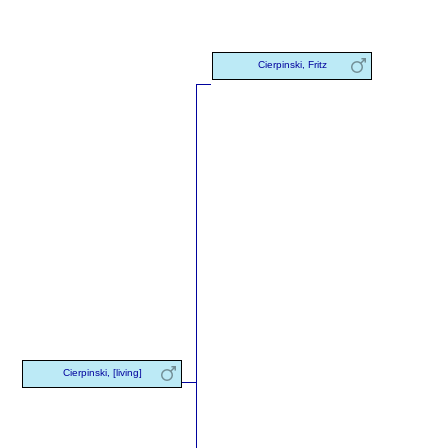
Cierpinski, Fritz
Cierpinski, [living]