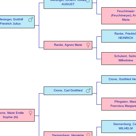
AUGUST
Feuchtmaier
(Feuchtmeyer), A
iesinger, Gotthilf
Maria
Friedrich Julius
Ranke, Friedric
HEINRICH
Ranke, Agnes Marie
Schubert, Selm
Wilhelmine
Crone, Gottfried He
Crone, Carl Gottfried
Pfingsten, Mari
Francisca Margar
one, Marie Emilie
Sophie (Iti)
Sternenberg, Ca
WILHELM
Sternenberg, Henriette