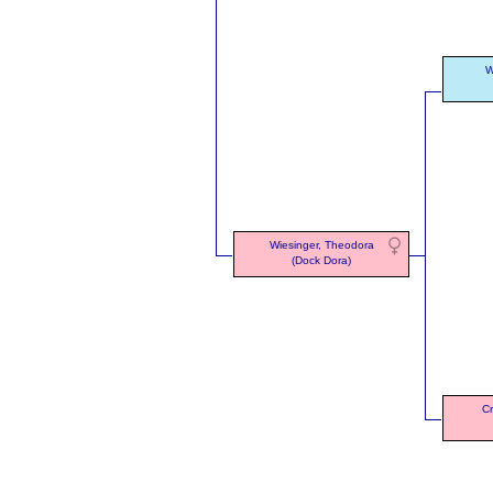
W
Wiesinger, Theodora
(Dock Dora)
Cr