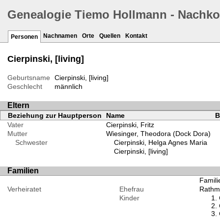
Genealogie Tiemo Hollmann - Nachk
Nachnamen
Orte
Quellen
Kontakt
Personen
Cierpinski, [living]
Geburtsname
Cierpinski, [living]
Geschlecht
männlich
Eltern
Beziehung zur Hauptperson
Name
B
Vater
Cierpinski, Fritz
Mutter
Wiesinger, Theodora (Dock Dora)
Schwester
Cierpinski, Helga Agnes Maria
Cierpinski, [living]
Familien
Familie
Verheiratet
Ehefrau
Rathma
Kinder