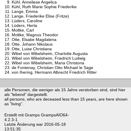
Kühl, Anneliese Angelica
Kühl, Ruth Marie Sophie Friederike
Lange, Emma
Lange, Friederike Elise (Fritze)
Lüders, Caroline
Lüders, Herta
Moltke, Carl
Moltke, Magnus Theodor
Otte, Elsabe Magdalena
Otte, Johann Nikolaus
Otte, Luise Christiana
Wibel von Wibelsheim, Charlotte Augusta
Wibel von Wibelsheim, Friedrich Ludwig
Wibel von Wibelsheim, Maria Christona
de Fontenay, Christian Otto Michael le Sage
von Ihering, Hermann Albrecht Friedrich Ritter
alle Personen, die weniger als 15 Jahre verstorben sind, sind hier
als "lebend" dargestellt.
all persons, who are deceased less than 15 years, are here shown
as "living".
Erstellt mit
Gramps
GrampsAIO64-
4.2.3-1
Letzte Änderung war 2016-05-18
13:51:35