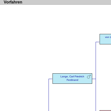
Vorfahren
von L
Lange, Carl Friedrich
Ferdinand