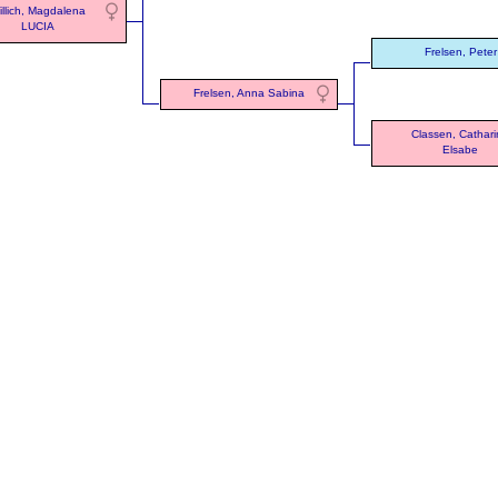
illich, Magdalena
LUCIA
Frelsen, Peter
Frelsen, Anna Sabina
Classen, Cathar
Elsabe