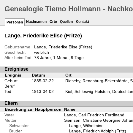
Genealogie Tiemo Hollmann - Nachk
Nachnamen
Orte
Quellen
Kontakt
Personen
Lange, Friederike Elise (Fritze)
Geburtsname
Lange, Friederike Elise (Fritze)
Geschlecht
weiblich
Alter beim Tod
78 Jahre, 1 Monat, 9 Tage
Ereignisse
Ereignis
Datum
Ort
Geburt
1835-02-22
Rieseby, Rendsburg-Eckernförde, S
Beruf
Tod
1913-04-02
Kiel, Schleswig-Holstein, Deutschla
Eltern
Beziehung zur Hauptperson
Name
Vater
Lange, Carl Friedrich Ferdinand
Mutter
Siemsen, Christiane Georgine Joha
Schwester
Lange, Wilhelmine
Bruder
Lange, Friedrich Adolph (Fritz)