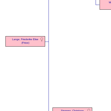
W
Lange, Friederike Elise
(Fritze)
Siemsen, Christiane