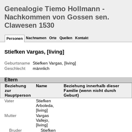
Genealogie Tiemo Hollmann -
Nachkommen von Gossen sen.
Clawesen 1530
Nachnamen
Orte
Quellen
Kontakt
Personen
Stiefken Vargas, [living]
Geburtsname
Stiefken Vargas, [living]
Geschlecht
männlich
Eltern
Beziehung
Name
Beziehung innerhalb dieser
zur
Familie (wenn nicht durch
Hauptperson
Geburt)
Vater
Stiefken
Arboleda,
[living]
Mutter
Vargas
Vallejo,
[living]
Bruder
Stiefken