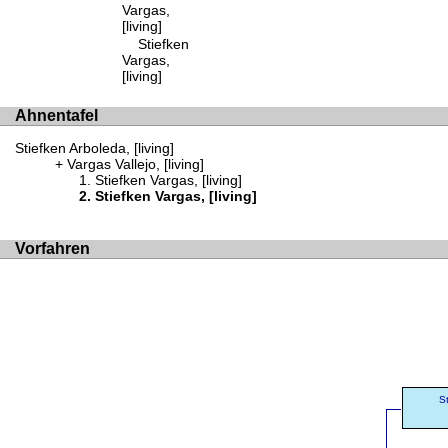
Vargas,
[living]
Stiefken
Vargas,
[living]
Ahnentafel
Stiefken Arboleda, [living]
Vargas Vallejo, [living]
Stiefken Vargas, [living]
Stiefken Vargas, [living]
Vorfahren
S