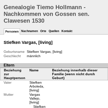
Genealogie Tiemo Hollmann -
Nachkommen von Gossen sen.
Clawesen 1530
Nachnamen
Orte
Quellen
Kontakt
Personen
Stiefken Vargas, [living]
Geburtsname
Stiefken Vargas, [living]
Geschlecht
männlich
Eltern
Beziehung
Name
Beziehung innerhalb dieser
zur
Familie (wenn nicht durch
Hauptperson
Geburt)
Vater
Stiefken
Arboleda,
[living]
Mutter
Vargas
Vallejo,
[living]
Stiefken