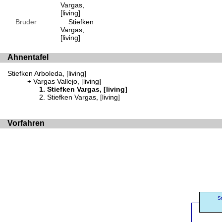
Vargas,
[living]
Bruder
Stiefken
Vargas,
[living]
Ahnentafel
Stiefken Arboleda, [living]
Vargas Vallejo, [living]
Stiefken Vargas, [living]
Stiefken Vargas, [living]
Vorfahren
S