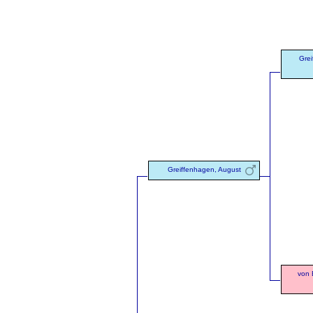
Gre
Greiffenhagen, August
von 