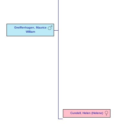
Greiffenhagen, Maurice
William
Cundell, Helen (Helene)