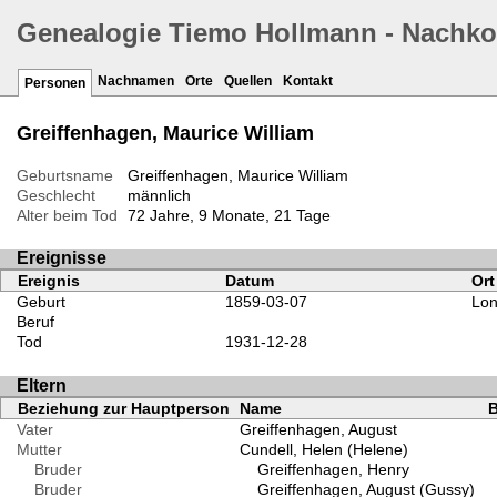
Genealogie Tiemo Hollmann - Nachk
Nachnamen
Orte
Quellen
Kontakt
Personen
Greiffenhagen, Maurice William
Geburtsname
Greiffenhagen, Maurice William
Geschlecht
männlich
Alter beim Tod
72 Jahre, 9 Monate, 21 Tage
Ereignisse
Ereignis
Datum
Ort
Geburt
1859-03-07
Lon
Beruf
Tod
1931-12-28
Eltern
Beziehung zur Hauptperson
Name
B
Vater
Greiffenhagen, August
Mutter
Cundell, Helen (Helene)
Bruder
Greiffenhagen, Henry
Bruder
Greiffenhagen, August (Gussy)