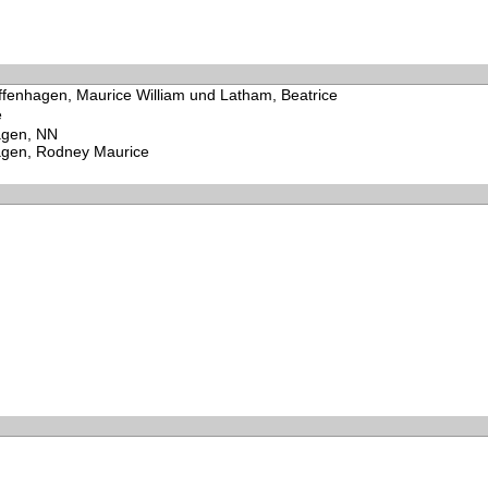
ffenhagen, Maurice William und Latham, Beatrice
e
agen, NN
agen, Rodney Maurice