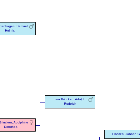
iffenhagen, Samuel
Heinrich
von Brincken, Adolph
Rudolph
Brincken, Adolphine
Dorothea
Classen, Johann 