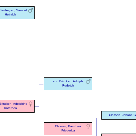
iffenhagen, Samuel
Heinrich
von Brincken, Adolph
Rudolph
Brincken, Adolphine
Dorothea
Classen, Johann 
Classen, Dorothea
Friederica