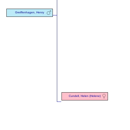
Greiffenhagen, Henry
Cundell, Helen (Helene)