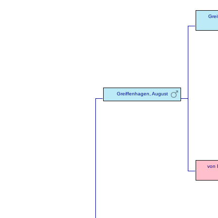
Gre
Greiffenhagen, August
von 