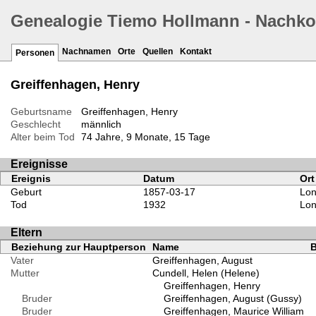
Genealogie Tiemo Hollmann - Nachk
Nachnamen
Orte
Quellen
Kontakt
Personen
Greiffenhagen, Henry
Geburtsname
Greiffenhagen, Henry
Geschlecht
männlich
Alter beim Tod
74 Jahre, 9 Monate, 15 Tage
Ereignisse
Ereignis
Datum
Ort
Geburt
1857-03-17
Lon
Tod
1932
Lon
Eltern
Beziehung zur Hauptperson
Name
B
Vater
Greiffenhagen, August
Mutter
Cundell, Helen (Helene)
Greiffenhagen, Henry
Bruder
Greiffenhagen, August (Gussy)
Bruder
Greiffenhagen, Maurice William