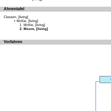
Ahnentafel
Classen, [living]
McKie, [living]
McKie, [living]
Moore, [living]
Vorfahren