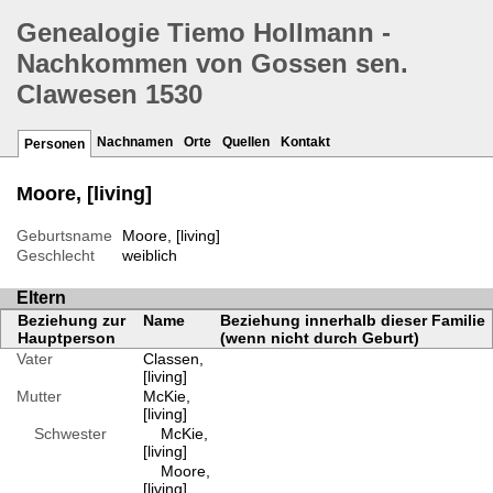
Genealogie Tiemo Hollmann -
Nachkommen von Gossen sen.
Clawesen 1530
Nachnamen
Orte
Quellen
Kontakt
Personen
Moore, [living]
Geburtsname
Moore, [living]
Geschlecht
weiblich
Eltern
Beziehung zur
Name
Beziehung innerhalb dieser Familie
Hauptperson
(wenn nicht durch Geburt)
Vater
Classen,
[living]
Mutter
McKie,
[living]
Schwester
McKie,
[living]
Moore,
[living]