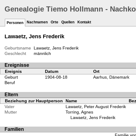
Genealogie Tiemo Hollmann - Nachk
Nachnamen
Orte
Quellen
Kontakt
Personen
Lawaetz, Jens Frederik
Geburtsname
Lawaetz, Jens Frederik
Geschlecht
männlich
Ereignisse
Ereignis
Datum
Ort
Geburt
1904-08-18
Aarhus, Dänemark
Beruf
Eltern
Beziehung zur Hauptperson
Name
Bez
Vater
Lawaetz, Peter August Frederik
Mutter
Torring, Agnes
Lawaetz, Jens Frederik
Familien
Familie von