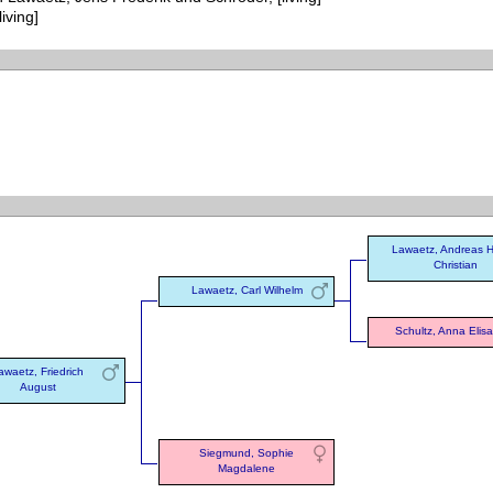
iving]
Lawaetz, Andreas H
Christian
Lawaetz, Carl Wilhelm
Schultz, Anna Elis
awaetz, Friedrich
August
Siegmund, Sophie
Magdalene