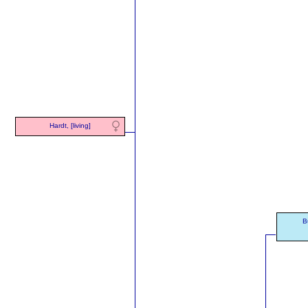
Hardt, [living]
B