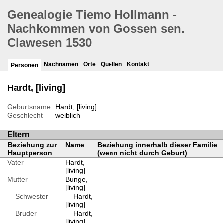
Genealogie Tiemo Hollmann -
Nachkommen von Gossen sen.
Clawesen 1530
Nachnamen
Orte
Quellen
Kontakt
Personen
Hardt, [living]
Geburtsname
Hardt, [living]
Geschlecht
weiblich
Eltern
Beziehung zur
Name
Beziehung innerhalb dieser Familie
Hauptperson
(wenn nicht durch Geburt)
Vater
Hardt,
[living]
Mutter
Bunge,
[living]
Schwester
Hardt,
[living]
Bruder
Hardt,
[living]