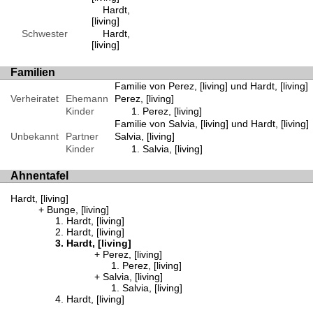
Hardt,
[living]
Schwester
Hardt,
[living]
Familien
Familie von Perez, [living] und Hardt, [living]
Verheiratet
Ehemann
Perez, [living]
Kinder
Perez, [living]
Familie von Salvia, [living] und Hardt, [living]
Unbekannt
Partner
Salvia, [living]
Kinder
Salvia, [living]
Ahnentafel
Hardt, [living]
Bunge, [living]
Hardt, [living]
Hardt, [living]
Hardt, [living]
Perez, [living]
Perez, [living]
Salvia, [living]
Salvia, [living]
Hardt, [living]