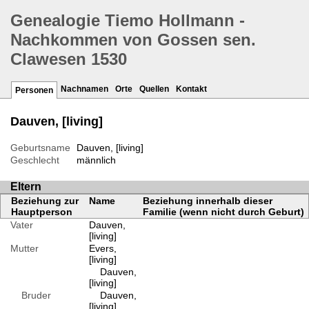
Genealogie Tiemo Hollmann -
Nachkommen von Gossen sen.
Clawesen 1530
Nachnamen
Orte
Quellen
Kontakt
Personen
Dauven, [living]
Geburtsname
Dauven, [living]
Geschlecht
männlich
Eltern
Beziehung zur
Name
Beziehung innerhalb dieser
Hauptperson
Familie (wenn nicht durch Geburt)
Vater
Dauven,
[living]
Mutter
Evers,
[living]
Dauven,
[living]
Bruder
Dauven,
[living]