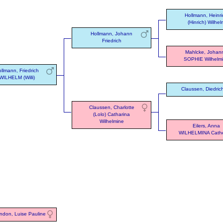
Hollmann, Heinri
(Hinrich) Wilhel
Hollmann, Johann
Friedrich
Mahlcke, Johan
SOPHIE Wilhelm
llmann, Friedrich
WILHELM (Willi)
Claussen, Diedric
Claussen, Charlotte
(Lolo) Catharina
Wilhelmine
Eilers, Anna
WILHELMINA Cathe
ndon, Luise Pauline