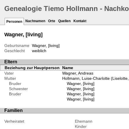
Genealogie Tiemo Hollmann - Nachk
Nachnamen
Orte
Quellen
Kontakt
Personen
Wagner, [living]
Geburtsname
Wagner, [living]
Geschlecht
weiblich
Eltern
Beziehung zur Hauptperson
Name
Vater
Wagner, Andreas
Mutter
Hollmann, Luise-Charlotte (Liselotte
Bruder
Wagner, [living]
Schwester
Wagner, [living]
Bruder
Wagner, [living]
Wagner, [living]
Familien
Verheiratet
Ehemann
Kinder