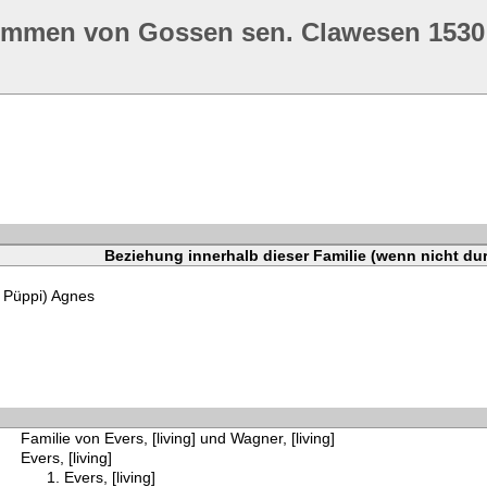
ommen von Gossen sen. Clawesen 1530
Beziehung innerhalb dieser Familie (wenn nicht du
, Püppi) Agnes
Familie von Evers, [living] und Wagner, [living]
Evers, [living]
Evers, [living]