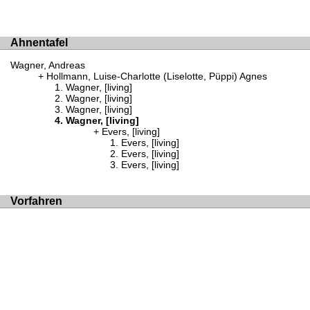
Ahnentafel
Wagner, Andreas
Hollmann, Luise-Charlotte (Liselotte, Püppi) Agnes
Wagner, [living]
Wagner, [living]
Wagner, [living]
Wagner, [living]
Evers, [living]
Evers, [living]
Evers, [living]
Evers, [living]
Vorfahren