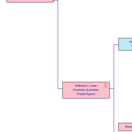
Ho
Hollmann, Luise-
Charlotte (Liselotte,
Püppi) Agnes
Bara