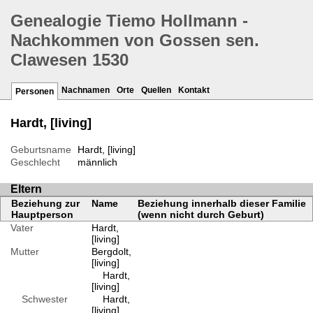
Genealogie Tiemo Hollmann -
Nachkommen von Gossen sen.
Clawesen 1530
Nachnamen
Orte
Quellen
Kontakt
Personen
Hardt, [living]
Geburtsname
Hardt, [living]
Geschlecht
männlich
Eltern
Beziehung zur
Name
Beziehung innerhalb dieser Familie
Hauptperson
(wenn nicht durch Geburt)
Vater
Hardt,
[living]
Mutter
Bergdolt,
[living]
Hardt,
[living]
Schwester
Hardt,
[living]