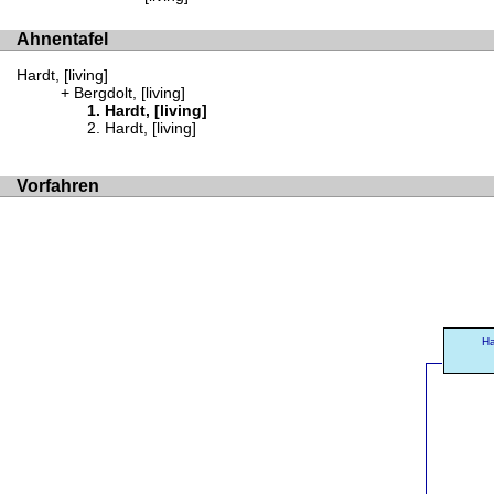
Ahnentafel
Hardt, [living]
Bergdolt, [living]
Hardt, [living]
Hardt, [living]
Vorfahren
Ha