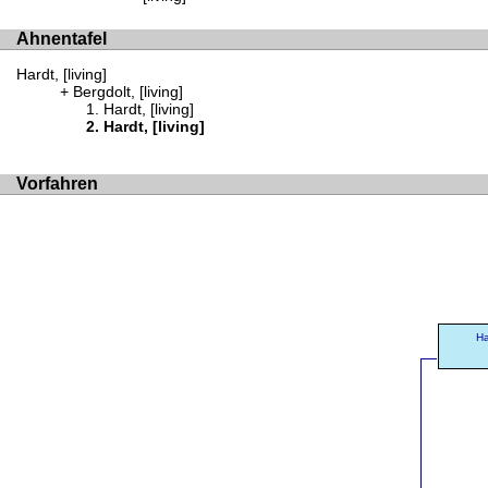
Ahnentafel
Hardt, [living]
Bergdolt, [living]
Hardt, [living]
Hardt, [living]
Vorfahren
Ha