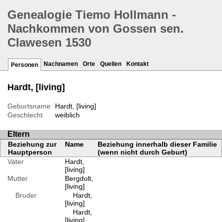
Genealogie Tiemo Hollmann -
Nachkommen von Gossen sen.
Clawesen 1530
Nachnamen
Orte
Quellen
Kontakt
Personen
Hardt, [living]
Geburtsname
Hardt, [living]
Geschlecht
weiblich
Eltern
Beziehung zur
Name
Beziehung innerhalb dieser Familie
Hauptperson
(wenn nicht durch Geburt)
Vater
Hardt,
[living]
Mutter
Bergdolt,
[living]
Bruder
Hardt,
[living]
Hardt,
[living]