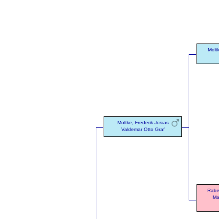
Molt
Moltke, Frederik Josias
Valdemar Otto Graf
Rabe
Ma