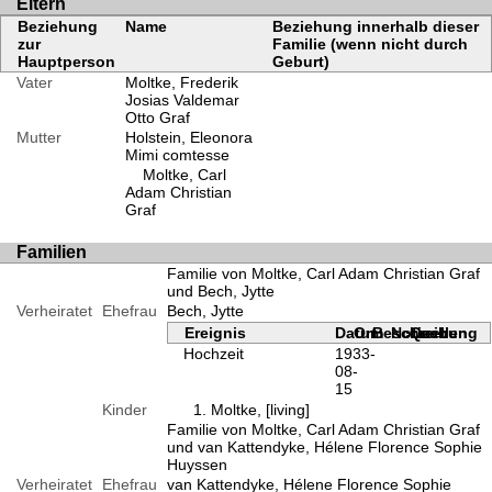
Eltern
Beziehung
Name
Beziehung innerhalb dieser
zur
Familie (wenn nicht durch
Hauptperson
Geburt)
Vater
Moltke, Frederik
Josias Valdemar
Otto Graf
Mutter
Holstein, Eleonora
Mimi comtesse
Moltke, Carl
Adam Christian
Graf
Familien
Familie von Moltke, Carl Adam Christian Graf
und Bech, Jytte
Verheiratet
Ehefrau
Bech, Jytte
Ereignis
Datum
Ort
Beschreibung
Notizen
Quellen
Hochzeit
1933-
08-
15
Kinder
Moltke, [living]
Familie von Moltke, Carl Adam Christian Graf
und van Kattendyke, Hélene Florence Sophie
Huyssen
Verheiratet
Ehefrau
van Kattendyke, Hélene Florence Sophie