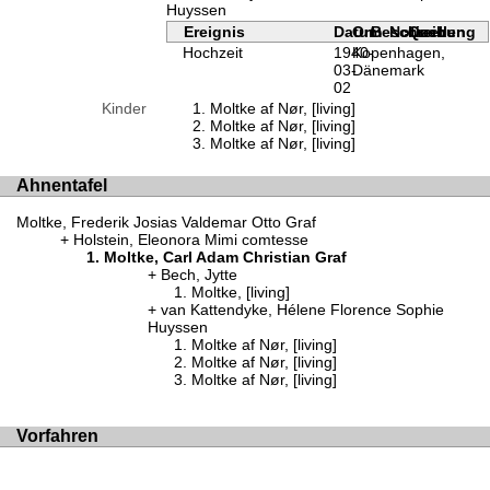
Huyssen
Ereignis
Datum
Ort
Beschreibung
Notizen
Quellen
Hochzeit
1940-
Kopenhagen,
03-
Dänemark
02
Kinder
Moltke af Nør, [living]
Moltke af Nør, [living]
Moltke af Nør, [living]
Ahnentafel
Moltke, Frederik Josias Valdemar Otto Graf
Holstein, Eleonora Mimi comtesse
Moltke, Carl Adam Christian Graf
Bech, Jytte
Moltke, [living]
van Kattendyke, Hélene Florence Sophie
Huyssen
Moltke af Nør, [living]
Moltke af Nør, [living]
Moltke af Nør, [living]
Vorfahren