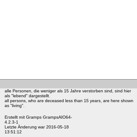
alle Personen, die weniger als 15 Jahre verstorben sind, sind hier
als "lebend" dargestellt.
all persons, who are deceased less than 15 years, are here shown
as "living".
Erstellt mit
Gramps
GrampsAIO64-
4.2.3-1
Letzte Änderung war 2016-05-18
13:51:12