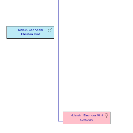
Moltke, Carl Adam
Christian Graf
Holstein, Eleonora Mimi
comtesse