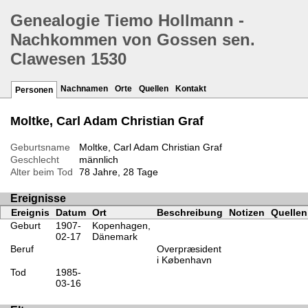
Genealogie Tiemo Hollmann -
Nachkommen von Gossen sen.
Clawesen 1530
Nachnamen
Orte
Quellen
Kontakt
Personen
Moltke, Carl Adam Christian Graf
Geburtsname
Moltke, Carl Adam Christian Graf
Geschlecht
männlich
Alter beim Tod
78 Jahre, 28 Tage
Ereignisse
Ereignis
Datum
Ort
Beschreibung
Notizen
Quellen
Geburt
1907-
Kopenhagen,
02-17
Dänemark
Beruf
Overpræsident
i København
Tod
1985-
03-16