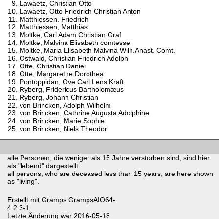
Lawaetz, Christian Otto
Lawaetz, Otto Friedrich Christian Anton
Matthiessen, Friedrich
Matthiessen, Matthias
Moltke, Carl Adam Christian Graf
Moltke, Malvina Elisabeth comtesse
Moltke, Maria Elisabeth Malvina Wilh.Anast. Comt.
Ostwald, Christian Friedrich Adolph
Otte, Christian Daniel
Otte, Margarethe Dorothea
Pontoppidan, Ove Carl Lens Kraft
Ryberg, Fridericus Bartholomæus
Ryberg, Johann Christian
von Brincken, Adolph Wilhelm
von Brincken, Cathrine Augusta Adolphine
von Brincken, Marie Sophie
von Brincken, Niels Theodor
alle Personen, die weniger als 15 Jahre verstorben sind, sind hier
als "lebend" dargestellt.
all persons, who are deceased less than 15 years, are here shown
as "living".
Erstellt mit
Gramps
GrampsAIO64-
4.2.3-1
Letzte Änderung war 2016-05-18