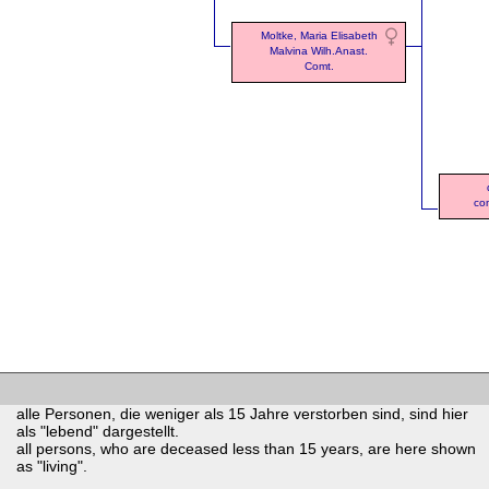
Moltke, Maria Elisabeth
Malvina Wilh.Anast.
Comt.
co
alle Personen, die weniger als 15 Jahre verstorben sind, sind hier
als "lebend" dargestellt.
all persons, who are deceased less than 15 years, are here shown
as "living".