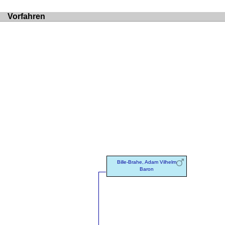
Vorfahren
Bille-Brahe, Adam Vilhelm
Baron