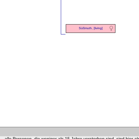
Süßmuth, [living]
alle Personen, die weniger als 15 Jahre verstorben sind, sind hier als