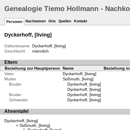
Genealogie Tiemo Hollmann - Nachk
Nachnamen
Orte
Quellen
Kontakt
Personen
Dyckerhoff, [living]
Geburtsname
Dyckerhoff, [living]
Geschlecht
männlich
Eltern
Beziehung zur Hauptperson
Name
Beziehung in
Vater
Dyckerhoff, [living]
Mutter
Süßmuth, [living]
Bruder
Dyckerhoff, [living]
Dyckerhoff, [living]
Bruder
Dyckerhoff, [living]
Schwester
Dyckerhoff, [living]
Ahnentafel
Dyckerhoff, [living]
Süßmuth, [living]