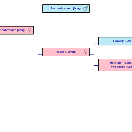
Aschenbrenner, [living]
enbrenner, [living]
Hollweg, Carl
Hollweg, [living]
Hollmann, Carlo
Wilhelmine (Lita