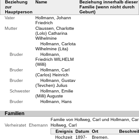
Beziehung
Name
Beziehung innerhalb dieser
zur
Familie (wenn nicht durch
Hauptperson
Geburt)
Vater
Hollmann, Johann
Friedrich
Mutter
Claussen, Charlotte
(Lolo) Catharina
Wilhelmine
Hollmann, Carlota
Wilhelmine (Lita)
Bruder
Hollmann,
Friedrich WILHELM
(Willi)
Bruder
Hollmann, Carl
(Carlos) Heinrich
Bruder
Hollmann, Gustav
(Tevchen) Julius
Schwester
Hollmann, Emilie
(Milli) Auguste
Bruder
Hollmann, Hans
Familien
Familie von Hollweg, Carl und Hollmann, Carl
Verheiratet
Ehemann
Hollweg, Carl
Ereignis
Datum
Ort
Beschre
Hochzeit
1897-
Bremen,