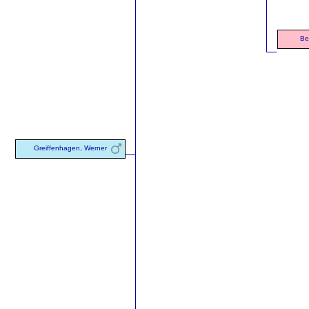
Be
Greiffenhagen, Werner