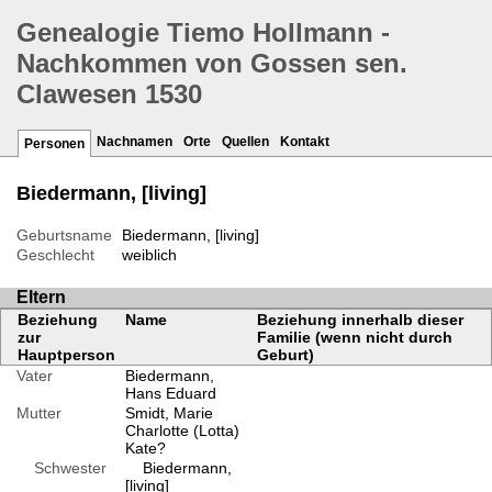
Genealogie Tiemo Hollmann -
Nachkommen von Gossen sen.
Clawesen 1530
Nachnamen
Orte
Quellen
Kontakt
Personen
Biedermann, [living]
Geburtsname
Biedermann, [living]
Geschlecht
weiblich
Eltern
Beziehung
Name
Beziehung innerhalb dieser
zur
Familie (wenn nicht durch
Hauptperson
Geburt)
Vater
Biedermann,
Hans Eduard
Mutter
Smidt, Marie
Charlotte (Lotta)
Kate?
Schwester
Biedermann,
[living]