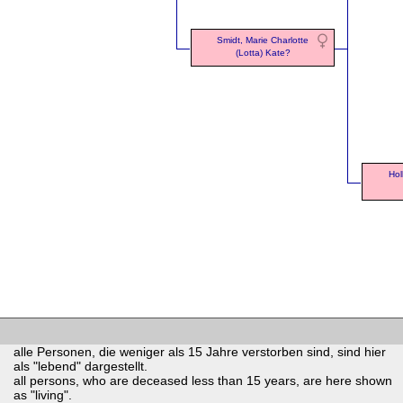
Smidt, Marie Charlotte
(Lotta) Kate?
Hol
alle Personen, die weniger als 15 Jahre verstorben sind, sind hier
als "lebend" dargestellt.
all persons, who are deceased less than 15 years, are here shown
as "living".