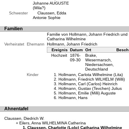
Johanne AUGUSTE
(Mila?)
Schwester
Claussen, Edda
Antonie Sophie
Familien
Familie von Hollmann, Johann Friedrich und 
Catharina Wilhelmine
Verheiratet
Ehemann
Hollmann, Johann Friedrich
Ereignis
Datum
Ort
Besch
Hochzeit
1876-
Brake,
09-30
Wesermarsch,
Niedersachsen,
Deutschland
Kinder
Hollmann, Carlota Wilhelmine (Lita)
Hollmann, Friedrich WILHELM (Willi)
Hollmann, Carl (Carlos) Heinrich
Hollmann, Gustav (Tevchen) Julius
Hollmann, Emilie (Milli) Auguste
Hollmann, Hans
Ahnentafel
Claussen, Diedrich W.
Eilers, Anna WILHELMINA Catherina
Claussen, Charlotte (Lolo) Catharina Wilhelmine