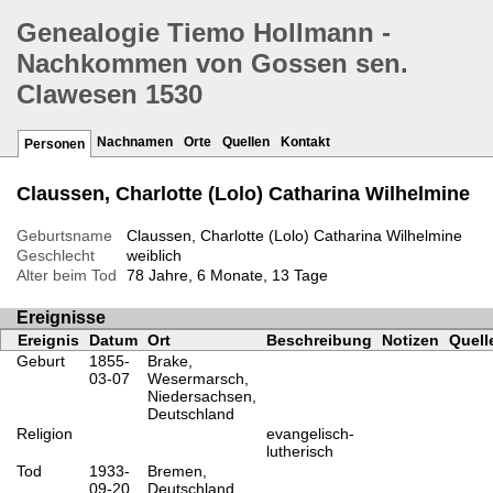
Genealogie Tiemo Hollmann -
Nachkommen von Gossen sen.
Clawesen 1530
Nachnamen
Orte
Quellen
Kontakt
Personen
Claussen, Charlotte (Lolo) Catharina Wilhelmine
Geburtsname
Claussen, Charlotte (Lolo) Catharina Wilhelmine
Geschlecht
weiblich
Alter beim Tod
78 Jahre, 6 Monate, 13 Tage
Ereignisse
Ereignis
Datum
Ort
Beschreibung
Notizen
Quell
Geburt
1855-
Brake,
03-07
Wesermarsch,
Niedersachsen,
Deutschland
Religion
evangelisch-
lutherisch
Tod
1933-
Bremen,
09-20
Deutschland