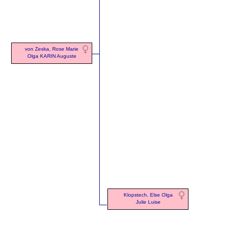
von Zeska, Rose Marie
Olga KARIN Auguste
Klopstech, Else Olga
Julie Luise