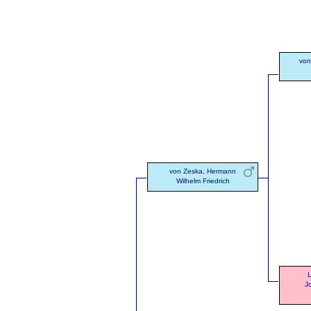
von
von Zeska, Hermann
Wilhelm Friedrich
L
J