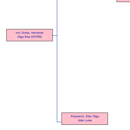
von Zeska, Henriette
Olga Else ASTRID
Klopstech, Else Olga
Julie Luise