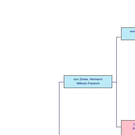
von
von Zeska, Hermann
Wilhelm Friedrich
L
J