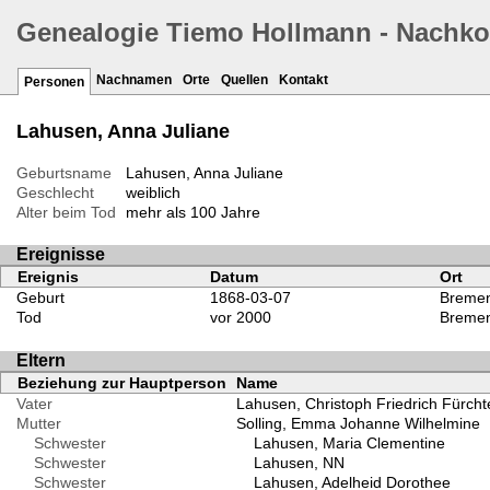
Genealogie Tiemo Hollmann - Nachk
Nachnamen
Orte
Quellen
Kontakt
Personen
Lahusen, Anna Juliane
Geburtsname
Lahusen, Anna Juliane
Geschlecht
weiblich
Alter beim Tod
mehr als 100 Jahre
Ereignisse
Ereignis
Datum
Ort
Geburt
1868-03-07
Bremen
Tod
vor 2000
Bremen
Eltern
Beziehung zur Hauptperson
Name
Vater
Lahusen, Christoph Friedrich Fürcht
Mutter
Solling, Emma Johanne Wilhelmine
Schwester
Lahusen, Maria Clementine
Schwester
Lahusen, NN
Schwester
Lahusen, Adelheid Dorothee