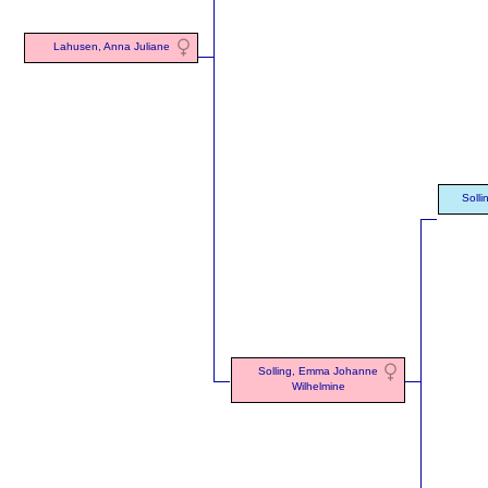
Lahusen, Anna Juliane
Solli
Solling, Emma Johanne
Wilhelmine