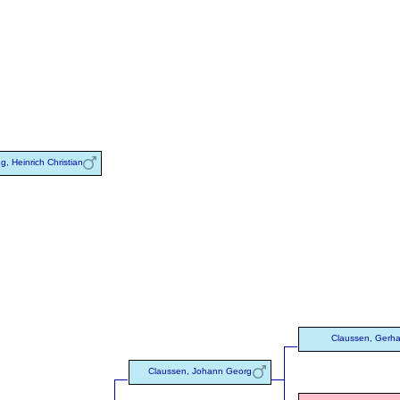
ng, Heinrich Christian
Claussen, Gerha
Claussen, Johann Georg