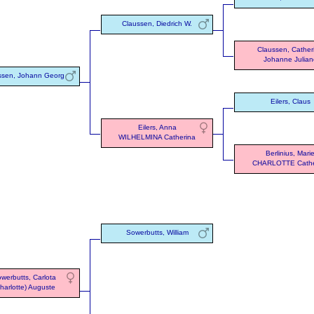
Claussen, Diedrich W.
Claussen, Cather
Johanne Julian
ssen, Johann Georg
Eilers, Claus
Eilers, Anna
WILHELMINA Catherina
Berlinius, Mari
CHARLOTTE Cathe
Sowerbutts, William
werbutts, Carlota
harlotte) Auguste