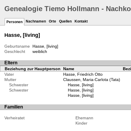
Genealogie Tiemo Hollmann - Nachk
Nachnamen
Orte
Quellen
Kontakt
Personen
Hasse, [living]
Geburtsname
Hasse, [living]
Geschlecht
weiblich
Eltern
Beziehung zur Hauptperson
Name
Bezi
Vater
Hasse, Friedrich Otto
Mutter
Claussen, Maria-Carlota (Tata)
Schwester
Hasse, [living]
Schwester
Hasse, [living]
Hasse, [living]
Familien
Verheiratet
Ehemann
Kinder