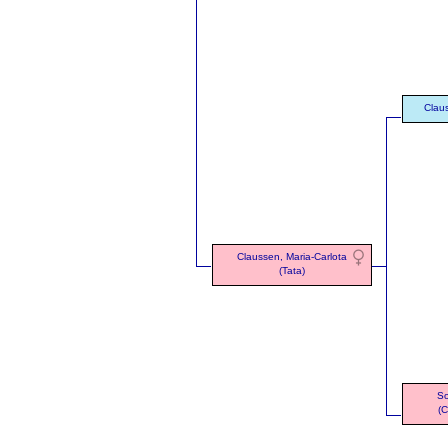
Clau
Claussen, Maria-Carlota
(Tata)
So
(C