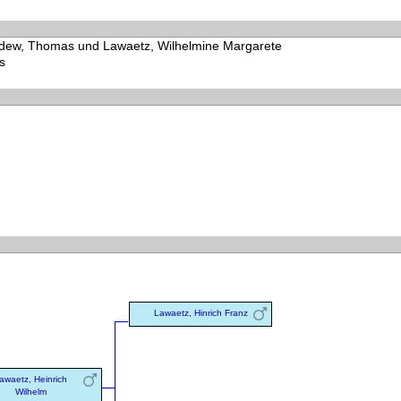
adew, Thomas und Lawaetz, Wilhelmine Margarete
s
Lawaetz, Hinrich Franz
awaetz, Heinrich
Wilhelm