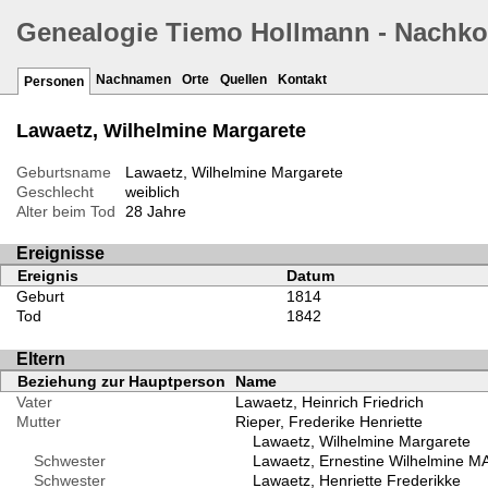
Genealogie Tiemo Hollmann - Nachk
Nachnamen
Orte
Quellen
Kontakt
Personen
Lawaetz, Wilhelmine Margarete
Geburtsname
Lawaetz, Wilhelmine Margarete
Geschlecht
weiblich
Alter beim Tod
28 Jahre
Ereignisse
Ereignis
Datum
Geburt
1814
Tod
1842
Eltern
Beziehung zur Hauptperson
Name
Vater
Lawaetz, Heinrich Friedrich
Mutter
Rieper, Frederike Henriette
Lawaetz, Wilhelmine Margarete
Schwester
Lawaetz, Ernestine Wilhelmine M
Schwester
Lawaetz, Henriette Frederikke