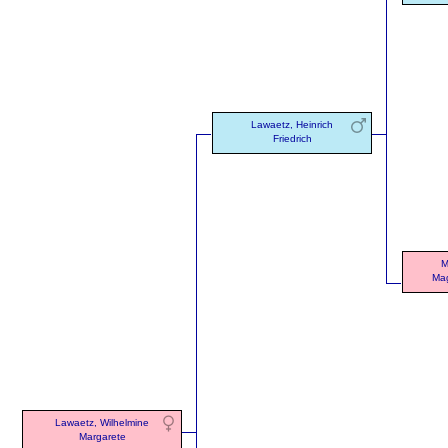
Lawaetz, Heinrich
Friedrich
M
Mag
Lawaetz, Wilhelmine
Margarete