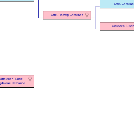
Otte, Christian
Otte, Hedwig Christiane
Claussen, Elsa
atthießen, Lucie
dalene Catharine