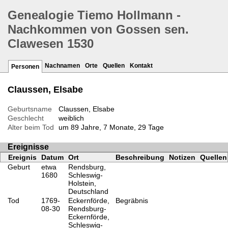
Genealogie Tiemo Hollmann -
Nachkommen von Gossen sen.
Clawesen 1530
Nachnamen
Orte
Quellen
Kontakt
Personen
Claussen, Elsabe
Geburtsname
Claussen, Elsabe
Geschlecht
weiblich
Alter beim Tod
um 89 Jahre, 7 Monate, 29 Tage
Ereignisse
Ereignis
Datum
Ort
Beschreibung
Notizen
Quellen
Geburt
etwa
Rendsburg,
1680
Schleswig-
Holstein,
Deutschland
Tod
1769-
Eckernförde,
Begräbnis
08-30
Rendsburg-
Eckernförde,
Schleswig-