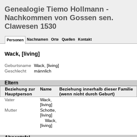
Genealogie Tiemo Hollmann -
Nachkommen von Gossen sen.
Clawesen 1530
Nachnamen
Orte
Quellen
Kontakt
Personen
Wack, [living]
Geburtsname
Wack, [living]
Geschlecht
männlich
Eltern
Beziehung zur
Name
Beziehung innerhalb dieser Familie
Hauptperson
(wenn nicht durch Geburt)
Vater
Wack,
[living]
Mutter
Schotte,
[living]
Wack,
[living]