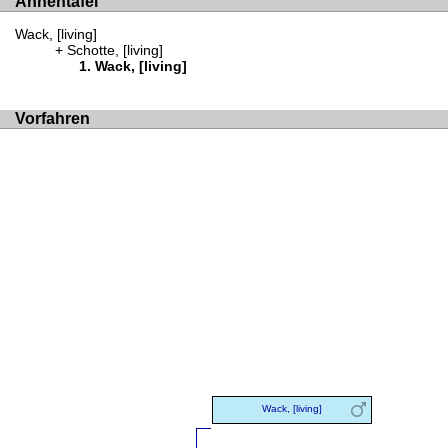
Ahnentafel
Wack, [living]
Schotte, [living]
Wack, [living]
Vorfahren
Wack, [living]