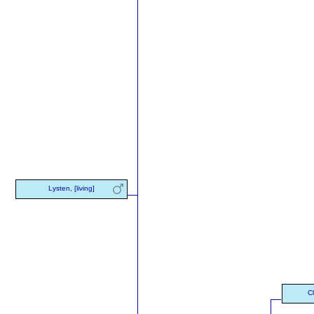
Lysten, [living]
C