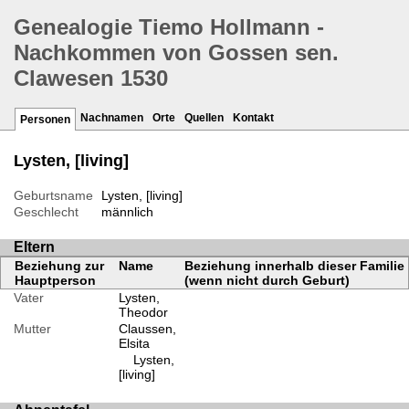
Genealogie Tiemo Hollmann -
Nachkommen von Gossen sen.
Clawesen 1530
Nachnamen
Orte
Quellen
Kontakt
Personen
Lysten, [living]
Geburtsname
Lysten, [living]
Geschlecht
männlich
Eltern
Beziehung zur
Name
Beziehung innerhalb dieser Familie
Hauptperson
(wenn nicht durch Geburt)
Vater
Lysten,
Theodor
Mutter
Claussen,
Elsita
Lysten,
[living]