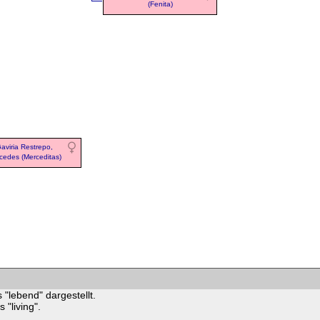
(Fenita)
aviria Restrepo,
cedes (Merceditas)
 "lebend" dargestellt.
"living".