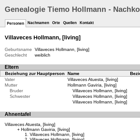
Genealogie Tiemo Hollmann - Nachk
Nachnamen
Orte
Quellen
Kontakt
Personen
Villaveces Hollmann, [living]
Geburtsname
Villaveces Hollmann, [living]
Geschlecht
weiblich
Eltern
Beziehung zur Hauptperson
Name
Bezi
Vater
Villaveces Atuesta, [living]
Mutter
Hollmann Gaviria, [living]
Bruder
Villaveces Hollmann, [living]
Schwester
Villaveces Hollmann, [living]
Villaveces Hollmann, [living]
Ahnentafel
Villaveces Atuesta, [living]
Hollmann Gaviria, [living]
Villaveces Hollmann, [living]
Villaveces Hollmann, [living]