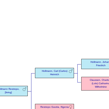
Hollmann, Joha
Friedrich
Hollmann, Carl (Carlos)
Heinrich
Claussen, Charlo
(Lolo) Catharin
Wilhelmine
llmann Restrepo,
[living]
Restrepo Gaviria, Ifigenia