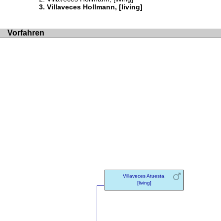
Villaveces Hollmann, [living]
Vorfahren
Villaveces Atuesta,
[living]