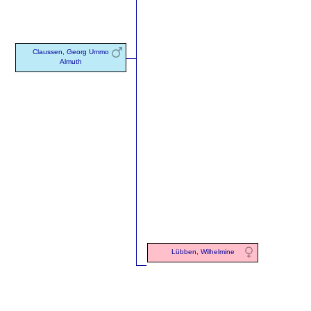
Claussen, Georg Ummo
Almuth
Lübben, Wilhelmine