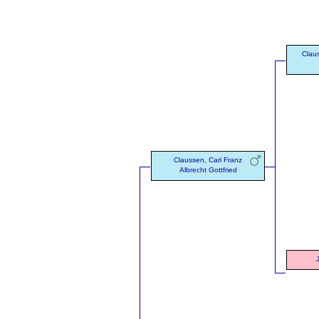
Clau
Claussen, Carl Franz
Albrecht Gottfried