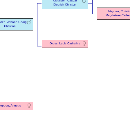
Claussen, Caspar
Diedrich Christian
Meynen, Christi
Magdalene Cathe
ssen, Johann Georg
Christian
Gross, Lucie Catharine
Joppert, Annette