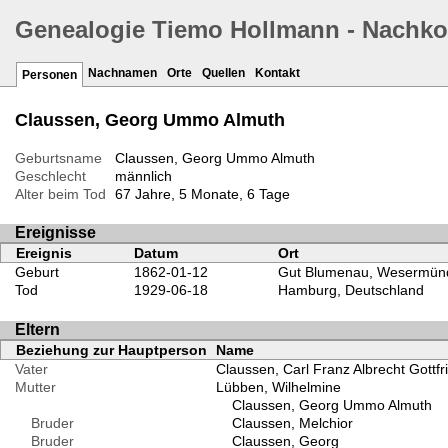
Genealogie Tiemo Hollmann - Nachk
Nachnamen
Orte
Quellen
Kontakt
Personen
Claussen, Georg Ummo Almuth
Geburtsname
Claussen, Georg Ummo Almuth
Geschlecht
männlich
Alter beim Tod
67 Jahre, 5 Monate, 6 Tage
Ereignisse
Ereignis
Datum
Ort
Geburt
1862-01-12
Gut Blumenau, Wesermünd
Tod
1929-06-18
Hamburg, Deutschland
Eltern
Beziehung zur Hauptperson
Name
Vater
Claussen, Carl Franz Albrecht Gottfr
Mutter
Lübben, Wilhelmine
Claussen, Georg Ummo Almuth
Bruder
Claussen, Melchior
Bruder
Claussen, Georg