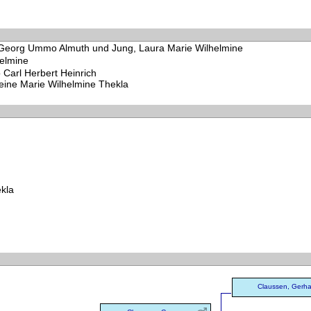
 Georg Ummo Almuth und Jung, Laura Marie Wilhelmine
helmine
Carl Herbert Heinrich
eine Marie Wilhelmine Thekla
kla
Claussen, Gerha