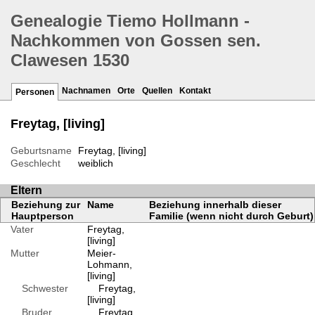
Genealogie Tiemo Hollmann -
Nachkommen von Gossen sen.
Clawesen 1530
Nachnamen
Orte
Quellen
Kontakt
Personen
Freytag, [living]
Geburtsname
Freytag, [living]
Geschlecht
weiblich
Eltern
Beziehung zur
Name
Beziehung innerhalb dieser
Hauptperson
Familie (wenn nicht durch Geburt)
Vater
Freytag,
[living]
Mutter
Meier-
Lohmann,
[living]
Schwester
Freytag,
[living]
Bruder
Freytag,