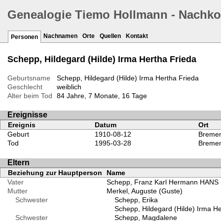
Genealogie Tiemo Hollmann - Nachk
Nachnamen
Orte
Quellen
Kontakt
Personen
Schepp, Hildegard (Hilde) Irma Hertha Frieda
Geburtsname
Schepp, Hildegard (Hilde) Irma Hertha Frieda
Geschlecht
weiblich
Alter beim Tod
84 Jahre, 7 Monate, 16 Tage
Ereignisse
Ereignis
Datum
Ort
Geburt
1910-08-12
Bremen
Tod
1995-03-28
Bremen
Eltern
Beziehung zur Hauptperson
Name
Vater
Schepp, Franz Karl Hermann HANS
Mutter
Merkel, Auguste (Guste)
Schwester
Schepp, Erika
Schepp, Hildegard (Hilde) Irma He
Schwester
Schepp, Magdalene