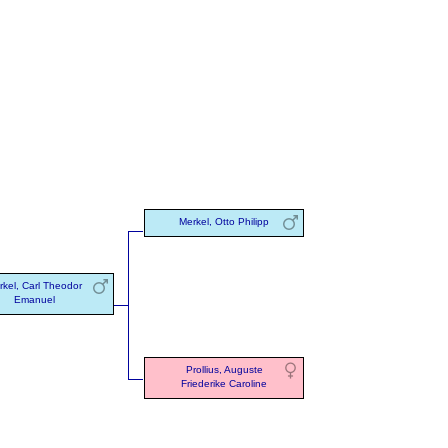
Merkel, Otto Philipp
rkel, Carl Theodor
Emanuel
Prollius, Auguste
Friederike Caroline