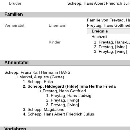
Bruder
Schepp, Hans Albert Friedrich Juli
Familien
Familie von Freytag, H
Verheiratet
Ehemann
Freytag, Hans Gottfrie
Ereignis
Hochzeit
Kinder
Freytag, Hans-L
Freytag, [living]
Freytag, [living]
Ahnentafel
Schepp, Franz Karl Hermann HANS
Merkel, Auguste (Guste)
Schepp, Erika
Schepp, Hildegard (Hilde) Irma Hertha Frieda
Freytag, Hans Gottfried
Freytag, Hans-Ludwig
Freytag, [living]
Freytag, [living]
Schepp, Magdalene
Schepp, Hans Albert Friedrich Julius
Vorfahren