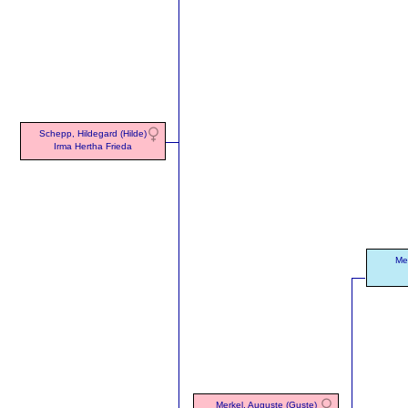
Schepp, Hildegard (Hilde)
Irma Hertha Frieda
Me
Merkel, Auguste (Guste)