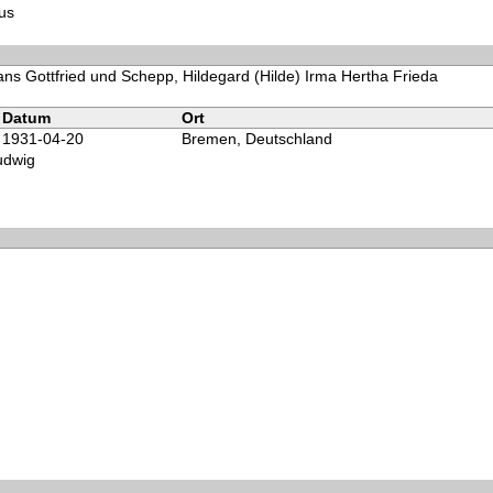
us
ans Gottfried und Schepp, Hildegard (Hilde) Irma Hertha Frieda
d
Datum
Ort
1931-04-20
Bremen, Deutschland
udwig