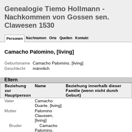
Genealogie Tiemo Hollmann -
Nachkommen von Gossen sen.
Clawesen 1530
Nachnamen
Orte
Quellen
Kontakt
Personen
Camacho Palomino, [living]
Geburtsname
Camacho Palomino, [living]
Geschlecht
männlich
Eltern
Beziehung
Name
Beziehung innerhalb dieser
zur
Familie (wenn nicht durch
Hauptperson
Geburt)
Vater
Camacho
Duarte, [living]
Mutter
Palomino
Claussen,
[living]
Bruder
Camacho
Palomino,