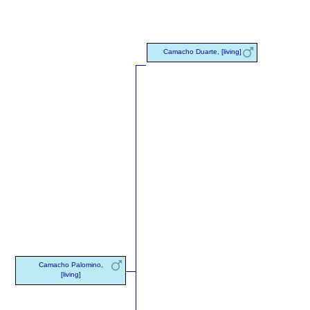
Camacho Duarte, [living]
Camacho Palomino,
[living]